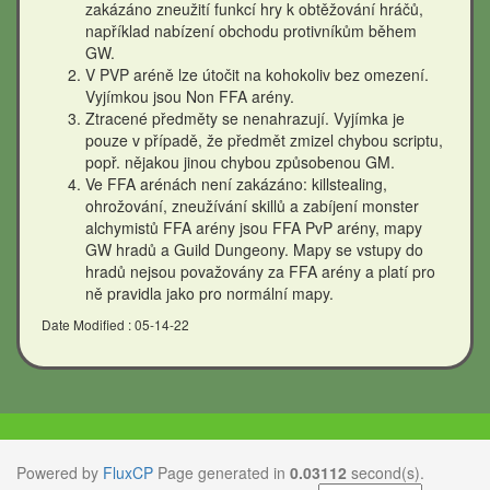
zakázáno zneužití funkcí hry k obtěžování hráčů,
například nabízení obchodu protivníkům během
GW.
V PVP aréně lze útočit na kohokoliv bez omezení.
Vyjímkou jsou Non FFA arény.
Ztracené předměty se nenahrazují. Vyjímka je
pouze v případě, že předmět zmizel chybou scriptu,
popř. nějakou jinou chybou způsobenou GM.
Ve FFA arénách není zakázáno: killstealing,
ohrožování, zneužívání skillů a zabíjení monster
alchymistů FFA arény jsou FFA PvP arény, mapy
GW hradů a Guild Dungeony. Mapy se vstupy do
hradů nejsou považovány za FFA arény a platí pro
ně pravidla jako pro normální mapy.
Date Modified : 05-14-22
Powered by
FluxCP
Page generated in
0.03112
second(s).