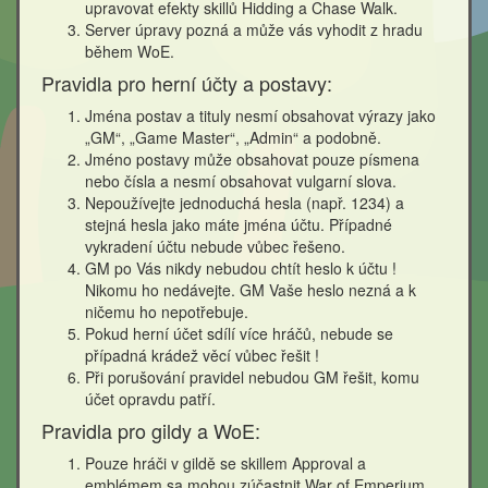
upravovat efekty skillů Hidding a Chase Walk.
Server úpravy pozná a může vás vyhodit z hradu
během WoE.
Pravidla pro herní účty a postavy:
Jména postav a tituly nesmí obsahovat výrazy jako
„GM“, „Game Master“, „Admin“ a podobně.
Jméno postavy může obsahovat pouze písmena
nebo čísla a nesmí obsahovat vulgarní slova.
Nepoužívejte jednoduchá hesla (např. 1234) a
stejná hesla jako máte jména účtu. Případné
vykradení účtu nebude vůbec řešeno.
GM po Vás nikdy nebudou chtít heslo k účtu !
Nikomu ho nedávejte. GM Vaše heslo nezná a k
ničemu ho nepotřebuje.
Pokud herní účet sdílí více hráčů, nebude se
případná krádež věcí vůbec řešit !
Při porušování pravidel nebudou GM řešit, komu
účet opravdu patří.
Pravidla pro gildy a WoE:
Pouze hráči v gildě se skillem Approval a
emblémem sa mohou zúčastnit War of Emperium