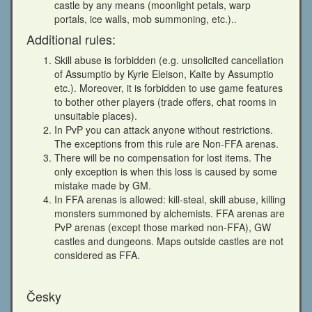
castle by any means (moonlight petals, warp
portals, ice walls, mob summoning, etc.)..
Additional rules:
Skill abuse is forbidden (e.g. unsolicited cancellation
of Assumptio by Kyrie Eleison, Kaite by Assumptio
etc.). Moreover, it is forbidden to use game features
to bother other players (trade offers, chat rooms in
unsuitable places).
In PvP you can attack anyone without restrictions.
The exceptions from this rule are Non-FFA arenas.
There will be no compensation for lost items. The
only exception is when this loss is caused by some
mistake made by GM.
In FFA arenas is allowed: kill-steal, skill abuse, killing
monsters summoned by alchemists. FFA arenas are
PvP arenas (except those marked non-FFA), GW
castles and dungeons. Maps outside castles are not
considered as FFA.
Česky