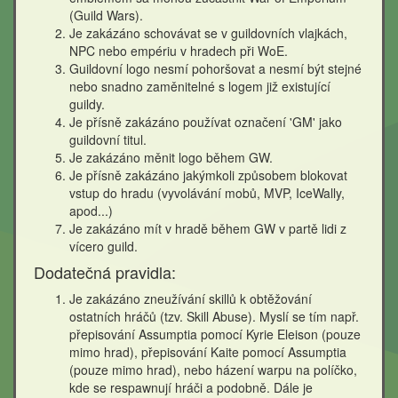
(Guild Wars).
Je zakázáno schovávat se v guildovních vlajkách,
NPC nebo empériu v hradech při WoE.
Guildovní logo nesmí pohoršovat a nesmí být stejné
nebo snadno zaměnitelné s logem již existující
guildy.
Je přísně zakázáno používat označení 'GM' jako
guildovní titul.
Je zakázáno měnit logo během GW.
Je přísně zakázáno jakýmkoli způsobem blokovat
vstup do hradu (vyvolávání mobů, MVP, IceWally,
apod...)
Je zakázáno mít v hradě během GW v partě lidi z
vícero guild.
Dodatečná pravidla:
Je zakázáno zneužívání skillů k obtěžování
ostatních hráčů (tzv. Skill Abuse). Myslí se tím např.
přepisování Assumptia pomocí Kyrie Eleison (pouze
mimo hrad), přepisování Kaite pomocí Assumptia
(pouze mimo hrad), nebo házení warpu na políčko,
kde se respawnují hráči a podobně. Dále je