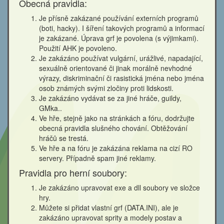
Obecná pravidla:
Je přísně zakázané používání externích programů
(boti, hacky). I šíření takových programů a informací
je zakázané. Úprava grf je povolena (s výjimkami).
Použití AHK je povoleno.
Je zakázáno používat vulgární, urážlivé, napadající,
sexuálně orientované či jinak morálně nevhodné
výrazy, diskriminační či rasistická jména nebo jména
osob známých svými zločiny proti lidskosti.
Je zakázáno vydávat se za jiné hráče, guildy,
GMka..
Ve hře, stejně jako na stránkách a fóru, dodržujte
obecná pravidla slušného chování. Obtěžování
hráčů se trestá.
Ve hře a na fóru je zakázána reklama na cizí RO
servery. Případně spam jiné reklamy.
Pravidla pro herní soubory:
Je zakázáno upravovat exe a dll soubory ve složce
hry.
Můžete si přidat vlastní grf (DATA.INI), ale je
zakázáno upravovat sprity a modely postav a